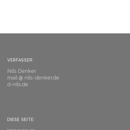
dass ich selbst das Feuer bin
und lichterloh brenne.
VON
NILS DENKER
VERFASSER:
Nils Denker
mail @ nils-denker.de
d-nils.de
DIESE SEITE: