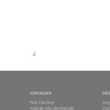
VERFASSER:
DIE
Nils Denker
Im
mail @ nils-denker.de
Dat