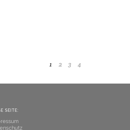
dankbar zu
gegebene
LIES WEIT
VON
NILS 
1
2
3
4
SE SEITE:
pressum
enschutz