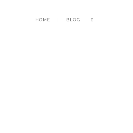
HOME
BLOG
ELT-UNSER …
rgründliches Wunder,
allumfassendes Sein.
ehst.
ist ohne Schuld.
elt ohne das Böse.